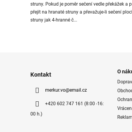
struny. Pokud je poměr sečení vedle překážek a 
přejít na hranaté struny a převažuje-li sečení ploc
struny jak 4-hranné č...
Z
á
O nák
Kontakt
p
Doprav
a
merkur.vo
@
email.cz
Obchod
t
í
Ochran
+420 602 747 161 (8:00 -16:
Vrácen
00 h.)
Rekla