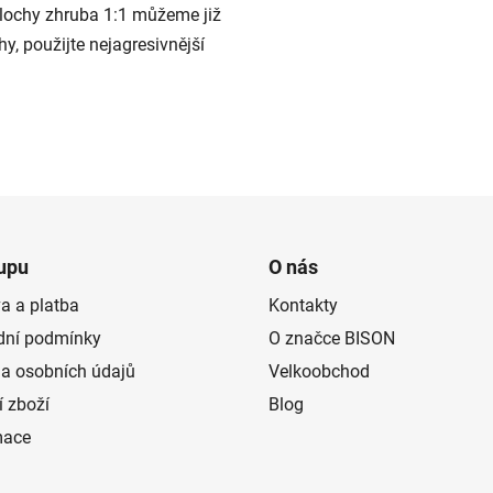
plochy zhruba 1:1 můžeme již
hy, použijte nejagresivnější
O
v
l
á
d
upu
O nás
a
a a platba
Kontakty
c
í
ní podmínky
O značce BISON
p
a osobních údajů
Velkoobchod
r
í zboží
Blog
v
k
mace
y
v