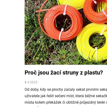
č
l
á
n
k
ů
Proč jsou žací struny z plastu?
8.4.2025
Od doby, kdy se plochy začaly sekat prvními sek
uživatele jak řešit sečení míst, která běžné seka
místa kolem překážek či obtížně průjezdný terén 