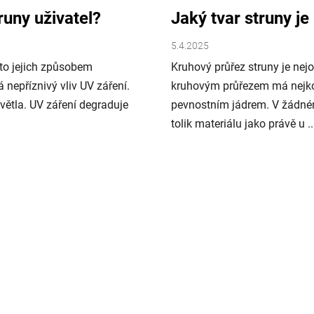
runy uživatel?
Jaký tvar struny j
5.4.2025
a to jejich způsobem
Kruhový průřez struny je nej
 nepříznivý vliv UV záření.
kruhovým průřezem má nejkomp
větla. UV záření degraduje
pevnostním jádrem. V žádném
tolik materiálu jako právě u ..