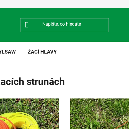
NYLSAW
ŽACÍ HLAVY
žacích strunách