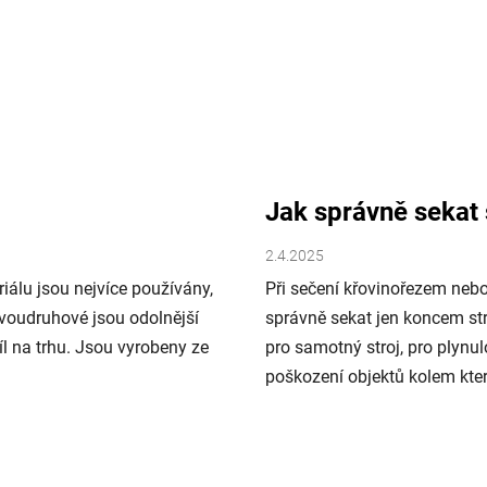
Jak správně sekat 
2.4.2025
iálu jsou nejvíce používány,
Při sečení křovinořezem neb
Dvoudruhové jsou odolnější
správně sekat jen koncem str
íl na trhu. Jsou vyrobeny ze
pro samotný stroj, pro plynul
poškození objektů kolem kter