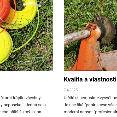
Kvalita a vlastnost
7.4.2025
ačkami trápilo všechny
Určitě si nemusíme vysvětlova
čky neposekají. Jedná se o
Jak se říká "papír snese vše
nebo příliš šikmý sklon
moderní napsat "profesionální