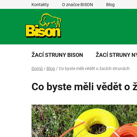
Přejít
Kontakty
O značce BISON
Blog
na
obsah
ŽACÍ STRUNY BISON
ŽACÍ STRUNY 
Domů
/
Blog
/
Co byste měli vědět o žacích strunách
Co byste měli vědět o 
V
ý
p
i
s