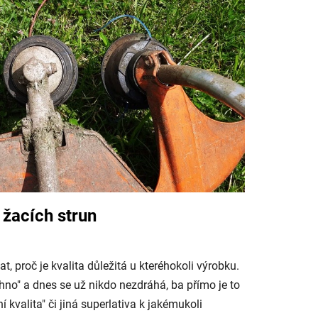
i žacích strun
t, proč je kvalita důležitá u kteréhokoli výrobku.
chno" a dnes se už nikdo nezdráhá, ba přímo je to
 kvalita" či jiná superlativa k jakémukoli