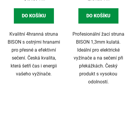
cena:
cena:
DO KOŠÍKU
DO KOŠÍKU
Kvalitní 4hranná struna
Profesionální žací struna
BISON s ostrými hranami
BISON 1,3mm kulatá.
pro přesné a efektivní
Ideální pro elektrické
sečení. Česká kvalita,
vyžínače a na sečení při
která šetří čas i energii
překážkách. Český
vašeho vyžínače.
produkt s vysokou
odolností.