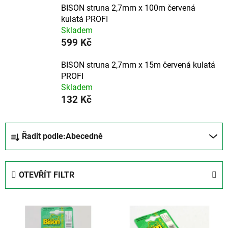
BISON struna 2,7mm x 100m červená
kulatá PROFI
Skladem
599 Kč
BISON struna 2,7mm x 15m červená kulatá
PROFI
Skladem
132 Kč
Ř
Řadit podle:
Abecedně
a
z
e
OTEVŘÍT FILTR
n
í
V
p
ý
r