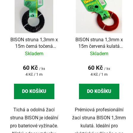
p
o
i
d
s
u
p
k
r
t
BISON struna 1,3mm x
BISON struna 1,3mm x
o
ů
15m černá točená
15m červená kulatá
d
SILENT BLACK
PROFI
Skladem
Skladem
u
k
60 Kč
60 Kč
/ ks
/ ks
t
Měrná
Měrná
4 Kč / 1 m
4 Kč / 1 m
ů
cena:
cena:
DO KOŠÍKU
DO KOŠÍKU
Tichá a odolná žací
Prémiová profesionální
struna BISON je ideální
žací struna BISON 1,3mm
pro bateriové vyžínače.
kulatá. Ideální pro