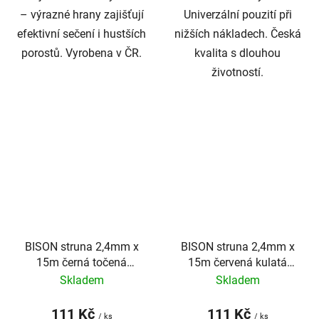
– výrazné hrany zajišťují
Univerzální pouzití ​​při
efektivní sečení i hustších
nižších nákladech. Česká
porostů. Vyrobena v ČR.
kvalita s dlouhou
životností.
BISON struna 2,4mm x
BISON struna 2,4mm x
15m černá točená
15m červená kulatá
SILENT BLACK
PROFI
Skladem
Skladem
111 Kč
111 Kč
/ ks
/ ks