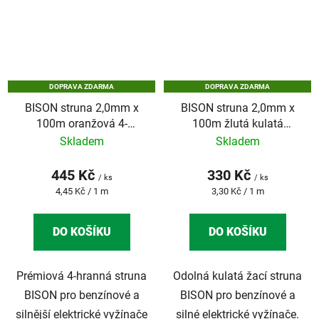
DOPRAVA ZDARMA
DOPRAVA ZDARMA
BISON struna 2,0mm x
BISON struna 2,0mm x
100m oranžová 4-
100m žlutá kulatá
hranná SUPER PROFI
BASIC PROFI
Skladem
Skladem
445 Kč
330 Kč
/ ks
/ ks
Měrná
Měrná
4,45 Kč / 1 m
3,30 Kč / 1 m
cena:
cena:
DO KOŠÍKU
DO KOŠÍKU
Prémiová 4-hranná struna
Odolná kulatá žací struna
BISON pro benzínové a
BISON pro benzínové a
silnější elektrické vyžínače
silné elektrické vyžínače.