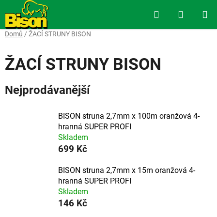
Přejít
Hledat
NÁKUP
na
obsah
KOŠÍK
Domů
/
ŽACÍ STRUNY BISON
ŽACÍ STRUNY BISON
Nejprodávanější
BISON struna 2,7mm x 100m oranžová 4-
hranná SUPER PROFI
Skladem
699 Kč
BISON struna 2,7mm x 15m oranžová 4-
hranná SUPER PROFI
Skladem
146 Kč