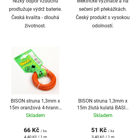
Nízký odpor vzduchu
elektrické vyžínače a na
prodlužuje výdrž baterie.
sečení při překážkách.
Česká kvalita - dlouhá
Český produkt s vysokou
životnost.
odolností.
BISON struna 1,3mm x
BISON struna 1,3mm x
15m oranžová 4-hranná
15m žlutá kulatá BASIC
SUPER PROFI
PROFI
Skladem
Skladem
66 Kč
51 Kč
/ ks
/ ks
Měrná
Měrná
4,40 Kč / 1 m
3,40 Kč / 1 m