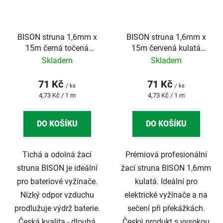
BISON struna 1,6mm x
BISON struna 1,6mm x
15m černá točená
15m červená kulatá
SILENT BLACK
PROFI
Skladem
Skladem
71 Kč
71 Kč
/ ks
/ ks
Měrná
Měrná
4,73 Kč / 1 m
4,73 Kč / 1 m
cena:
cena:
DO KOŠÍKU
DO KOŠÍKU
Tichá a odolná žací
Prémiová profesionální
struna BISON je ideální
žací struna BISON 1,6mm
pro bateriové vyžínače.
kulatá. Ideální pro
Nízký odpor vzduchu
elektrické vyžínače a na
prodlužuje výdrž baterie.
sečení při překážkách.
Česká kvalita - dlouhá
Český produkt s vysokou