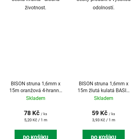
životnost.
odolností.
BISON struna 1,6mm x
BISON struna 1,6mm x
15m oranžová 4-hranná
15m žlutá kulatá BASIC
SUPER PROFI
PROFI
Skladem
Skladem
78 Kč
59 Kč
/ ks
/ ks
Měrná
Měrná
5,20 Kč / 1 m
3,93 Kč / 1 m
cena:
cena:
DO KOŠÍKU
DO KOŠÍKU