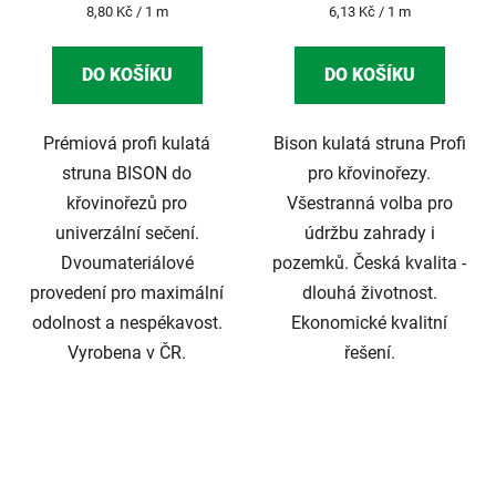
Měrná
Měrná
8,80 Kč / 1 m
6,13 Kč / 1 m
cena:
cena:
DO KOŠÍKU
DO KOŠÍKU
Prémiová profi kulatá
Bison kulatá struna Profi
struna BISON do
pro křovinořezy.
křovinořezů pro
Všestranná volba pro
univerzální sečení.
údržbu zahrady i
Dvoumateriálové
pozemků. Česká kvalita -
provedení pro maximální
dlouhá životnost.
odolnost a nespékavost.
Ekonomické kvalitní
Vyrobena v ČR.
řešení.