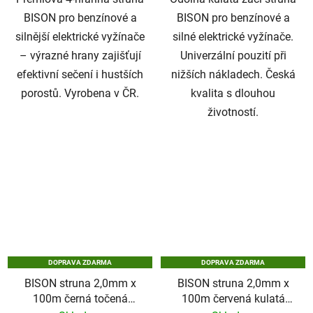
BISON pro benzínové a
BISON pro benzínové a
silnější elektrické vyžínače
silné elektrické vyžínače.
– výrazné hrany zajišťují
Univerzální pouzití ​​při
efektivní sečení i hustších
nižších nákladech. Česká
porostů. Vyrobena v ČR.
kvalita s dlouhou
životností.
DOPRAVA ZDARMA
DOPRAVA ZDARMA
BISON struna 2,0mm x
BISON struna 2,0mm x
100m černá točená
100m červená kulatá