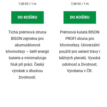
Měrná
Měrná
7,40 Kč / 1 m
7,40 Kč / 1 m
cena:
cena:
DO KOŠÍKU
DO KOŠÍKU
Tichá prémiová struna
Prémiová kulatá BISON
BISON zejména pro
PROFI struna pro
akumulátorové
křovinořezy. Univerzální
křovinořezy – šetří energii
použití pro sečení trávy i
baterie a minimalizuje
běžných plevelů. Vysoká
hluk při práci. Český
odolnost a životnost.
výrobek s dlouhou
Vyrobena v ČR.
životností.