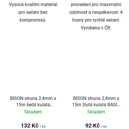
Vysoce kvalitní materiál
provedení pro maximální
pro sečení bez
odolnost a nespékavost. 4
kompromisů.
hrany pro rychlé sečení.
Vyrobena v ČR.
BISON struna 2,4mm x
BISON struna 2,4mm x
15m šedá kulatá
15m žlutá kulatá BASIC
ARMED PROFI
PROFI
Skladem
Skladem
132 Kč
92 Kč
/ ks
/ ks