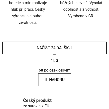
baterie a minimalizuje
běžných plevelů. Vysoká
hluk při práci. Český
odolnost a životnost.
výrobek s dlouhou
Vyrobena v ČR.
životností.
NAČÍST 24 DALŠÍCH
S
1
3
t
r
O
á
68
položek celkem
v
n
l
k
NAHORU
á
o
d
v
a
á
c
n
Český produkt
í
í
ze surovin z EU
p