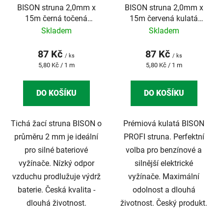
BISON struna 2,0mm x
BISON struna 2,0mm x
15m černá točená
15m červená kulatá
SILENT BLACK
PROFI
Skladem
Skladem
87 Kč
87 Kč
/ ks
/ ks
Měrná
Měrná
5,80 Kč / 1 m
5,80 Kč / 1 m
cena:
cena:
DO KOŠÍKU
DO KOŠÍKU
Tichá žací struna BISON o
Prémiová kulatá BISON
průměru 2 mm je ideální
PROFI struna. Perfektní
pro silné bateriové
volba pro benzínové a
vyžínače. Nízký odpor
silnější elektrické
vzduchu prodlužuje výdrž
vyžínače. Maximální
baterie. Česká kvalita -
odolnost a dlouhá
dlouhá životnost.
životnost. Český produkt.