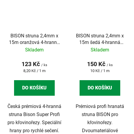
BISON struna 2,4mm x
BISON struna 2,4mm x
15m oranžová 4-hranná
15m šedá 4-hranná
SUPER PROFI
ARMED SUPER PROFI
Skladem
Skladem
123 Kč
150 Kč
/ ks
/ ks
Měrná
Měrná
8,20 Kč / 1 m
10 Kč / 1 m
cena:
cena:
DO KOŠÍKU
DO KOŠÍKU
Česká prémiová 4-hranná
Prémiová profi hranatá
struna Bison Super Profi
struna BISON pro
pro křovinořezy. Speciální
křovinořezy.
hrany pro rychlé sečení.
Dvoumateriálové