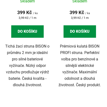
SILENT BLACK
PROFI
Skladem
Skladem
399 Kč
399 Kč
/ ks
/ ks
Měrná
Měrná
3,99 Kč / 1 m
3,99 Kč / 1 m
cena:
cena:
DO KOŠÍKU
DO KOŠÍKU
Tichá žací struna BISON o
Prémiová kulatá BISON
průměru 2 mm je ideální
PROFI struna. Perfektní
pro silné bateriové
volba pro benzínové a
vyžínače. Nízký odpor
silnější elektrické
vzduchu prodlužuje výdrž
vyžínače. Maximální
baterie. Česká kvalita -
odolnost a dlouhá
dlouhá životnost.
životnost. Český produkt.