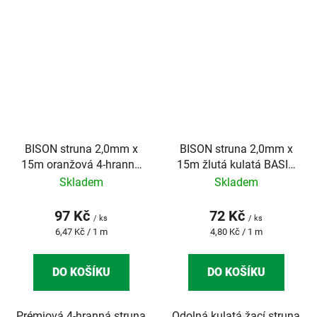
BISON struna 2,0mm x
BISON struna 2,0mm x
15m oranžová 4-hranná
15m žlutá kulatá BASIC
SUPER PROFI
PROFI
Skladem
Skladem
97 Kč
72 Kč
/ ks
/ ks
Měrná
Měrná
6,47 Kč / 1 m
4,80 Kč / 1 m
cena:
cena:
DO KOŠÍKU
DO KOŠÍKU
Prémiová 4-hranná struna
Odolná kulatá žací struna