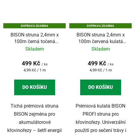
DOPRAVA ZDARMA
DOPRAVA ZDARMA
BISON struna 2,4mm x
BISON struna 2,4mm x
100m černá točená
100m červená kulatá
SILENT BLACK
PROFI
Skladem
Skladem
499 Kč
499 Kč
/ ks
/ ks
Měrná
Měrná
4,99 Kč / 1 m
4,99 Kč / 1 m
cena:
cena:
DO KOŠÍKU
DO KOŠÍKU
Tichá prémiová struna
Prémiová kulatá BISON
BISON zejména pro
PROFI struna pro
akumulátorové
křovinořezy. Univerzální
křovinořezy – šetří energii
použití pro sečení trávy i