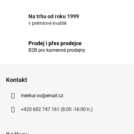
r
v
Na trhu od roku 1999
k
v prémiové kvalitě
y
v
ý
Prodej i přes prodejce
p
B2B pro kamenné prodejny
i
s
u
Z
á
Kontakt
p
a
merkur.vo
@
email.cz
t
í
+420 602 747 161 (8:00 -16:00 h.)