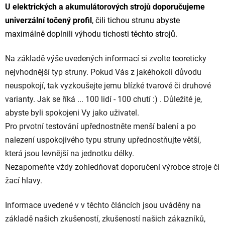
U elektrických a akumulátorových strojů doporučujeme
univerzální točený profil
, čili tichou strunu abyste
maximálně doplnili výhodu tichosti těchto strojů.
Na základě výše uvedených informací si zvolte teoreticky
nejvhodnější typ struny. Pokud Vás z jakéhokoli důvodu
neuspokojí, tak vyzkoušejte jemu blízké tvarové či druhové
varianty. Jak se říká ... 100 lidí - 100 chutí :) . Důležité je,
abyste byli spokojeni Vy jako uživatel.
Pro prvotní testování upřednostněte menší balení a po
nalezení uspokojivého typu struny upřednostňujte větší,
která jsou levnější na jednotku délky.
Nezapomeňte vždy zohledňovat doporučení výrobce stroje či
žací hlavy.
Informace uvedené v v těchto článcích jsou uváděny na
základě našich zkušeností, zkušeností našich zákazníků,