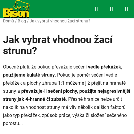
Přejít
Hledat
NÁKUP
na
obsah
KOŠÍK
Domů
/
Blog
/
Jak vybrat vhodnou žací strunu?
Jak vybrat vhodnou žací
strunu?
Obecně platí, že pokud převažuje sečení
vedle překážek,
použijeme kulaté struny
. Pokud je poměr sečení vedle
překážek a plochy zhruba 1:1 můžeme již přejít na hranaté
struny a
převažuje-li sečení plochy, použijte nejagresivnější
struny jak 4-hranné či zubaté
. Přesné hranice nelze určit
nakolik na vhodnost struny má vliv několik dalších faktorů
jako typ překážek, způsob práce, výška či složení sečeného
porostu...