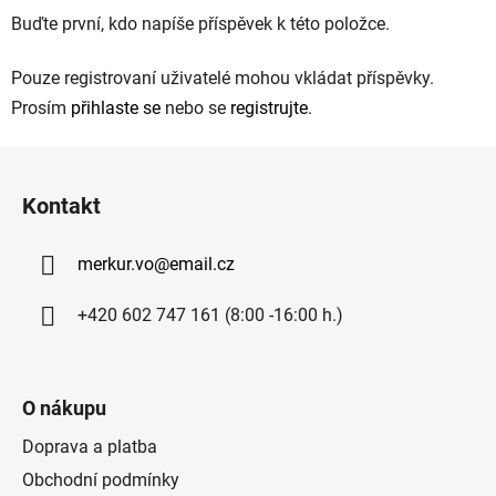
Buďte první, kdo napíše příspěvek k této položce.
Pouze registrovaní uživatelé mohou vkládat příspěvky.
Prosím
přihlaste se
nebo se
registrujte
.
Z
á
Kontakt
p
a
merkur.vo
@
email.cz
t
í
+420 602 747 161 (8:00 -16:00 h.)
O nákupu
Doprava a platba
Obchodní podmínky