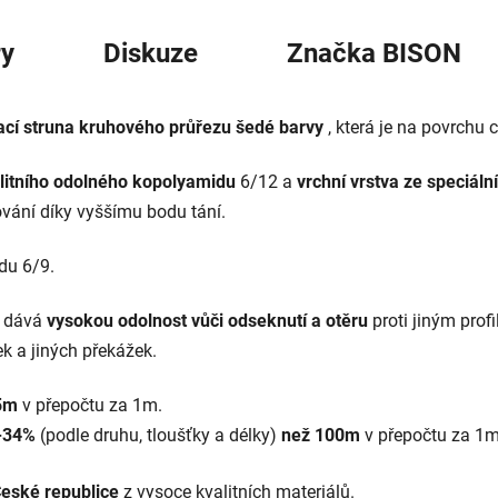
y
Diskuze
Značka
BISON
žací struna kruhového průřezu šedé barvy
, která je na povrchu 
litního odolného kopolyamidu
6/12 a
vrchní vrstva ze speciáln
ování díky vyššímu bodu tání.
du 6/9.
 dává
vysokou odolnost vůči odseknutí a otěru
proti jiným prof
ek a jiných překážek.
15m
v přepočtu za 1m.
5-34%
(podle druhu, tloušťky a délky)
než 100m
v přepočtu za 1m
eské republice
z vysoce kvalitních materiálů.