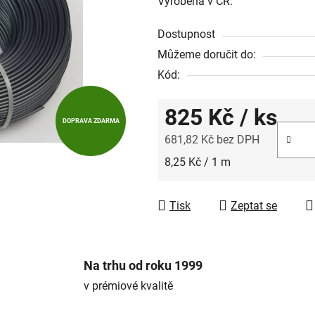
Vyrobena v ČR.
Dostupnost
Můžeme doručit do:
Kód:
825 Kč
/ ks
DOPRAVA ZDARMA
681,82 Kč bez DPH
Měrná cena:
8,25 Kč / 1 m
Tisk
Zeptat se
Na trhu od roku 1999
v prémiové kvalitě