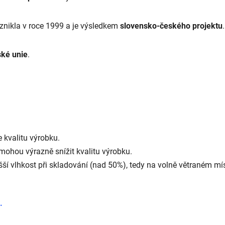
znikla v roce 1999 a je výsledkem
slovensko-českého projektu
.
ské unie
.
 kvalitu výrobku.
y mohou výrazně snížit kvalitu výrobku.
ší vlhkost při skladování (nad 50%), tedy na volně větraném mís
.