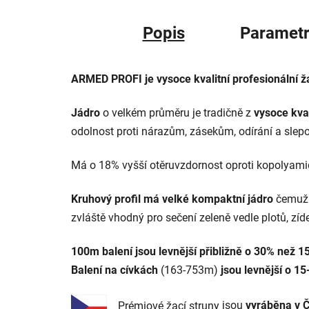
Popis
Parametr
ARMED PROFI je vysoce kvalitní profesionální 
Jádro
o velkém průměru je tradičně z
vysoce kva
odolnost proti nárazům, zásekům, odírání a slep
Má o 18% vyšší otěruvzdornost oproti kopolyami
Kruhový profil má velké kompaktní jádro
čemuž
zvláště vhodný pro sečení zeleně vedle plotů, zíd
100m balení jsou levnější přibližně o 30% než 
Balení na cívkách
(163-753m)
jsou levnější o 1
Prémiov
é
žací
struny
jsou
vyráběna v Č