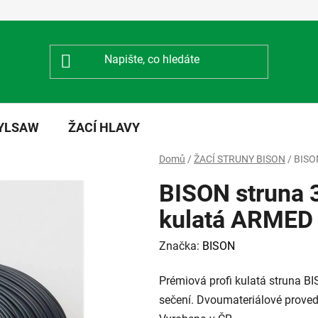
NYLSAW
ŽACÍ HLAVY
Domů
/
ŽACÍ STRUNY BISON
/
BISO
BISON struna
kulatá ARMED
Značka:
BISON
Prémiová profi kulatá struna BI
sečení. Dvoumateriálové proved