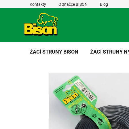
Přejít
Kontakty
O značce BISON
Blog
na
obsah
ŽACÍ STRUNY BISON
ŽACÍ STRUNY 