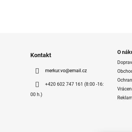
Z
á
O nák
Kontakt
p
Doprav
a
merkur.vo
@
email.cz
Obchod
t
í
Ochran
+420 602 747 161 (8:00 -16:
Vrácen
00 h.)
Rekla