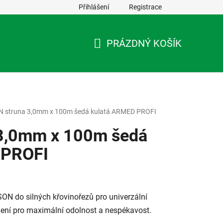
Přihlášení
Registrace
PRÁZDNÝ KOŠÍK
NÁKUPNÍ
KOŠÍK
N struna 3,0mm x 100m šedá kulatá ARMED PROFI
 3,0mm x 100m šedá
 PROFI
SON do silných křovinořezů pro univerzální
ení pro maximální odolnost a nespékavost.