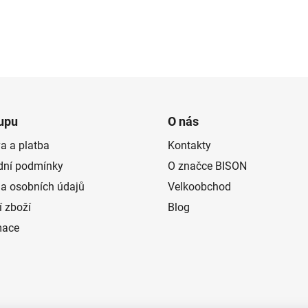
upu
O nás
a a platba
Kontakty
ní podmínky
O značce BISON
a osobních údajů
Velkoobchod
í zboží
Blog
mace