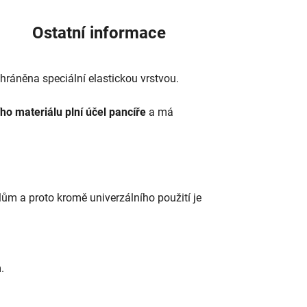
Ostatní informace
chráněna speciální elastickou vrstvou.
ího materiálu plní účel pancíře
a má
ilům a proto kromě univerzálního použití je
.