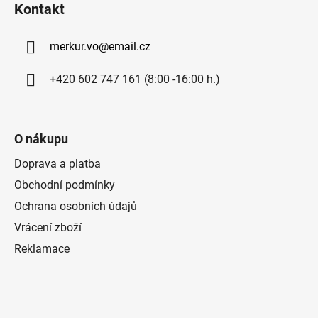
Kontakt
p
a
merkur.vo
@
email.cz
t
í
+420 602 747 161 (8:00 -16:00 h.)
O nákupu
Doprava a platba
Obchodní podmínky
Ochrana osobních údajů
Vrácení zboží
Reklamace