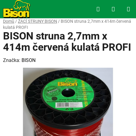
Přejít
Hledat
NÁKUP
na
obsah
KOŠÍK
Domů
/
ŽACÍ STRUNY BISON
/
BISON struna 2,7mm x 414m červená
kulatá PROFI
BISON struna 2,7mm x
414m červená kulatá PROFI
Značka:
BISON