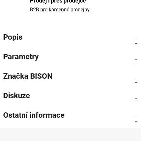
Prodej i přes prodejce
B2B pro kamenné prodejny
Popis
Parametry
Značka
BISON
Diskuze
Ostatní informace
Z
á