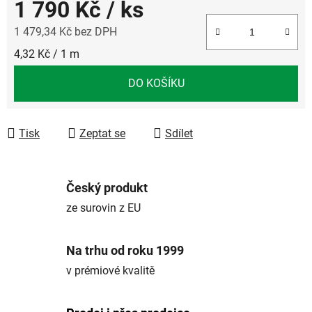
1 790 Kč
/ ks
1 479,34 Kč bez DPH
Měrná cena:
4,32 Kč / 1 m
DO KOŠÍKU
Tisk
Zeptat se
Sdílet
Český produkt
ze surovin z EU
Na trhu od roku 1999
v prémiové kvalitě