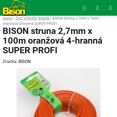
Přejít
Hledat
NÁKUP
na
obsah
KOŠÍK
Domů
/
ŽACÍ STRUNY BISON
/
BISON struna 2,7mm x 100m
oranžová 4-hranná SUPER PROFI
BISON struna 2,7mm x
100m oranžová 4-hranná
SUPER PROFI
Značka:
BISON