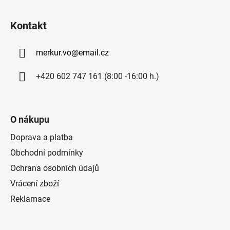
Z
á
Kontakt
p
a
merkur.vo
@
email.cz
t
í
+420 602 747 161 (8:00 -16:00 h.)
O nákupu
Doprava a platba
Obchodní podmínky
Ochrana osobních údajů
Vrácení zboží
Reklamace