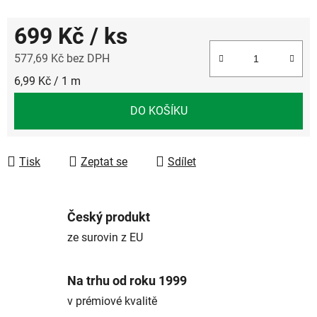
699 Kč
/ ks
577,69 Kč bez DPH
Měrná cena:
6,99 Kč / 1 m
DO KOŠÍKU
Tisk
Zeptat se
Sdílet
Český produkt
ze surovin z EU
Na trhu od roku 1999
v prémiové kvalitě