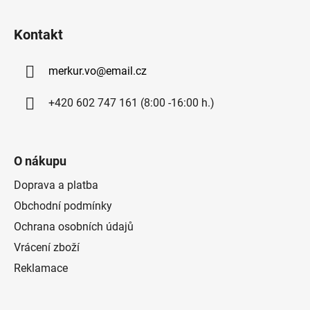
Z
á
Kontakt
p
a
merkur.vo
@
email.cz
t
í
+420 602 747 161 (8:00 -16:00 h.)
O nákupu
Doprava a platba
Obchodní podmínky
Ochrana osobních údajů
Vrácení zboží
Reklamace