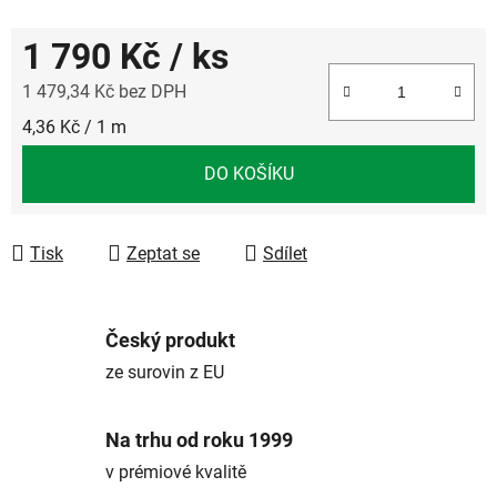
1 790 Kč
/ ks
1 479,34 Kč bez DPH
Měrná cena:
4,36 Kč / 1 m
DO KOŠÍKU
Tisk
Zeptat se
Sdílet
Český produkt
ze surovin z EU
Na trhu od roku 1999
v prémiové kvalitě