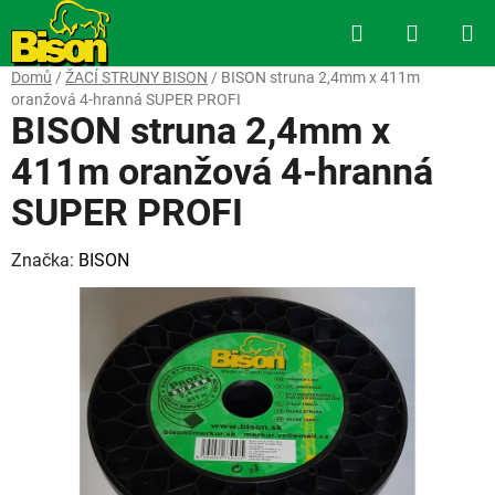
Přejít
Hledat
NÁKUP
na
obsah
KOŠÍK
Domů
/
ŽACÍ STRUNY BISON
/
BISON struna 2,4mm x 411m
oranžová 4-hranná SUPER PROFI
BISON struna 2,4mm x
411m oranžová 4-hranná
SUPER PROFI
Značka:
BISON