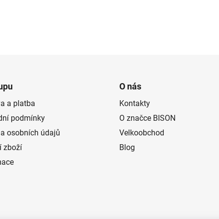
upu
O nás
a a platba
Kontakty
ní podmínky
O značce BISON
a osobních údajů
Velkoobchod
í zboží
Blog
mace