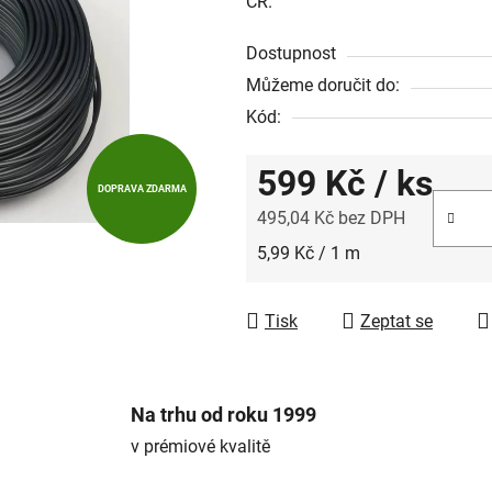
ČR.
Dostupnost
Můžeme doručit do:
Kód:
599 Kč
/ ks
DOPRAVA ZDARMA
495,04 Kč bez DPH
Měrná cena:
5,99 Kč / 1 m
Tisk
Zeptat se
Na trhu od roku 1999
v prémiové kvalitě