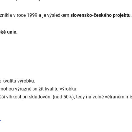
znikla v roce 1999 a je výsledkem
slovensko-českého projektu
.
ské unie
.
 kvalitu výrobku.
y mohou výrazně snížit kvalitu výrobku.
ší vlhkost při skladování (nad 50%), tedy na volně větraném mís
.