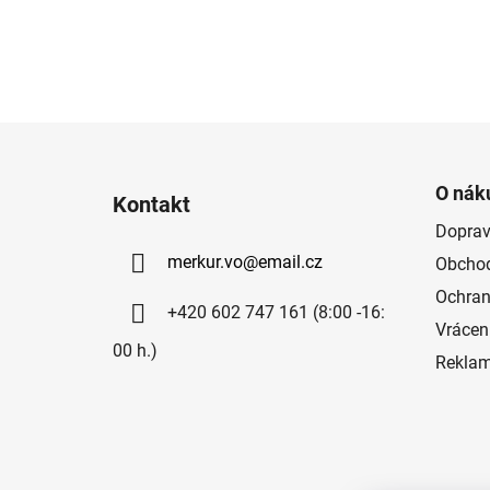
Z
á
O nák
Kontakt
p
Doprav
a
merkur.vo
@
email.cz
Obchod
t
í
Ochran
+420 602 747 161 (8:00 -16:
Vrácen
00 h.)
Rekla