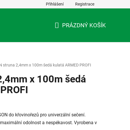
Přihlášení
Registrace
PRÁZDNÝ KOŠÍK
NÁKUPNÍ
KOŠÍK
N struna 2,4mm x 100m šedá kulatá ARMED PROFI
 2,4mm x 100m šedá
 PROFI
SON do křovinořezů pro univerzální sečení.
 maximální odolnost a nespékavost. Vyrobena v