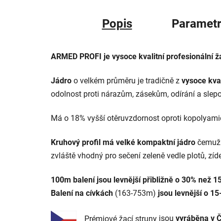
Popis
Parametr
ARMED PROFI je vysoce kvalitní profesionální 
Jádro
o velkém průměru je tradičně z
vysoce kva
odolnost proti nárazům, zásekům, odírání a slep
Má o 18% vyšší otěruvzdornost oproti kopolyami
Kruhový profil má velké kompaktní jádro
čemuž
zvláště vhodný pro sečení zeleně vedle plotů, zíd
100m balení jsou levnější přibližně o 30% než 
Balení na cívkách
(163-753m)
jsou levnější o 1
Prémiov
é
žací
struny
jsou
vyráběna v Č