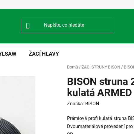
NYLSAW
ŽACÍ HLAVY
Domů
/
ŽACÍ STRUNY BISON
/
BISO
BISON struna
kulatá ARMED
Značka:
BISON
Prémiová profi kulatá struna BI
Dvoumateriálové provedení pro