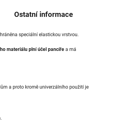
Ostatní informace
chráněna speciální elastickou vrstvou.
ího materiálu plní účel pancíře
a má
ilům a proto kromě univerzálního použití je
.