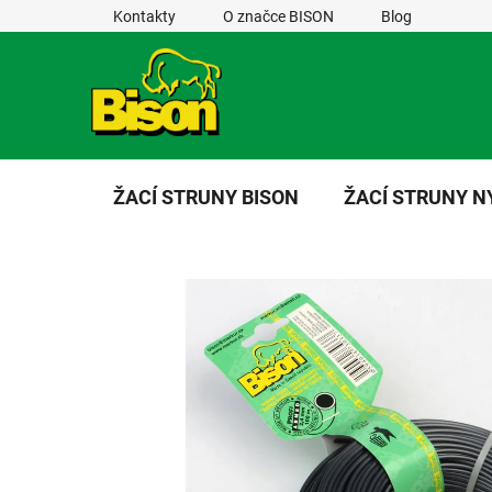
Přejít
Kontakty
O značce BISON
Blog
na
obsah
ŽACÍ STRUNY BISON
ŽACÍ STRUNY 