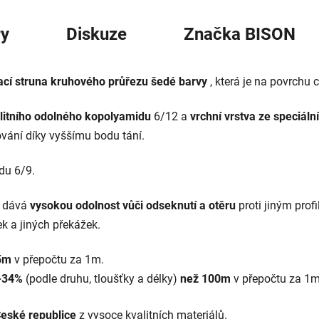
y
Diskuze
Značka
BISON
žací struna kruhového průřezu šedé barvy
, která je na povrchu 
litního odolného kopolyamidu
6/12 a
vrchní vrstva ze speciáln
ování díky vyššímu bodu tání.
du 6/9.
 dává
vysokou odolnost vůči odseknutí a otěru
proti jiným prof
ek a jiných překážek.
15m
v přepočtu za 1m.
5-34%
(podle druhu, tloušťky a délky)
než 100m
v přepočtu za 1m
eské republice
z vysoce kvalitních materiálů.