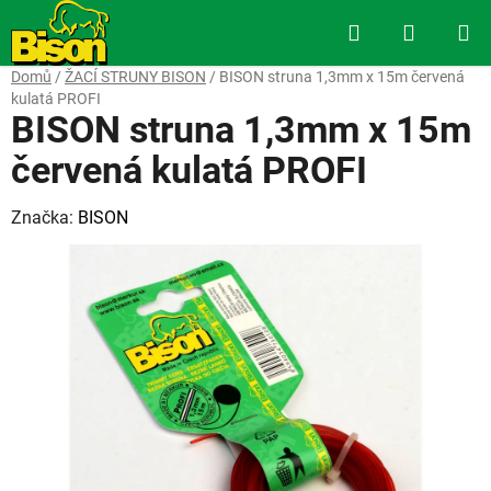
Přejít
Hledat
NÁKUP
na
obsah
KOŠÍK
Domů
/
ŽACÍ STRUNY BISON
/
BISON struna 1,3mm x 15m červená
kulatá PROFI
BISON struna 1,3mm x 15m
červená kulatá PROFI
Značka:
BISON