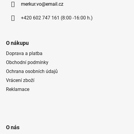
merkur.vo
@
email.cz
t
í
+420 602 747 161 (8:00 -16:00 h.)
O nákupu
Doprava a platba
Obchodní podmínky
Ochrana osobních údajů
Vrácení zboží
Reklamace
O nás