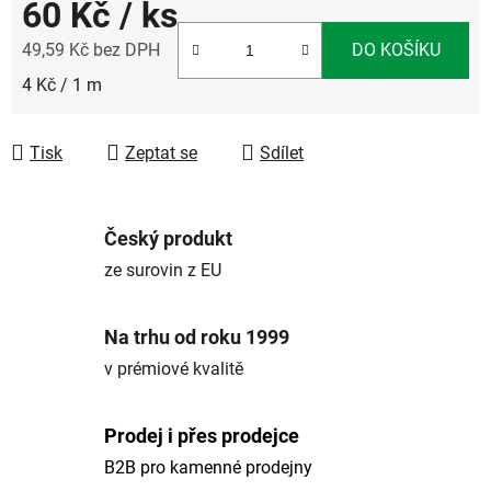
60 Kč
/ ks
49,59 Kč bez DPH
DO KOŠÍKU
Měrná cena:
4 Kč / 1 m
Tisk
Zeptat se
Sdílet
Český produkt
ze surovin z EU
Na trhu od roku 1999
v prémiové kvalitě
Prodej i přes prodejce
B2B pro kamenné prodejny