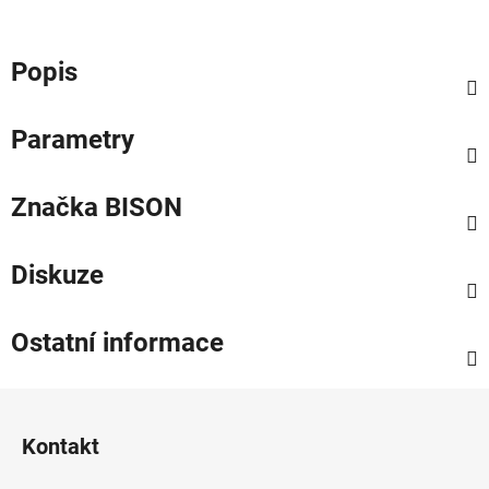
Popis
Parametry
Značka
BISON
Diskuze
Ostatní informace
Z
á
Kontakt
p
a