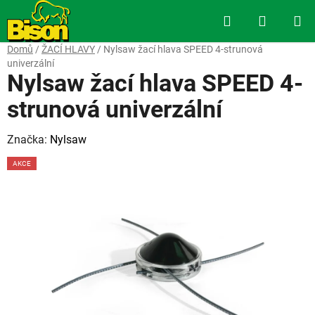
Přejít
Hledat
NÁKUP
na
obsah
KOŠÍK
Domů
/
ŽACÍ HLAVY
/
Nylsaw žací hlava SPEED 4-strunová
univerzální
Nylsaw žací hlava SPEED 4-
strunová univerzální
Značka:
Nylsaw
AKCE