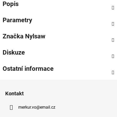
Popis
Parametry
Značka
Nylsaw
Diskuze
Ostatní informace
Z
á
Kontakt
p
a
merkur.vo
@
email.cz
t
í