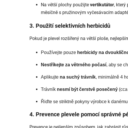
Na větší plochy použijte
vertikutátor
, kter
měsíčně s pružinovým vyčesávacím adapt
3. Použití selektivních herbicidů
Pokud je plevel rozšířený na větší ploše, nejlepším
Používejte pouze 
herbicidy na dvouklíčno
Nestříkejte za větrného počasí
, aby se ch
Aplikujte 
na suchý trávník
, minimálně 4 h
Trávník 
nesmí být čerstvě posečený
 (cca
Řiďte se striktně pokyny výrobce k danému
4. Prevence plevele pomocí správné pé
Prevence je nejlepším způsobem, jak zabránit růs