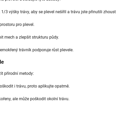
/3 výšky trávy, aby se plevel nešířil a trávu jste přinutili zhous
rostoru pro plevel.
t mech a zlepšit strukturu půdy.
řemokřený trávník podporuje růst plevele.
le
ít přírodní metody:
škodit i trávu, proto aplikujte opatrně.
kořeny, ale může poškodit okolní trávu.