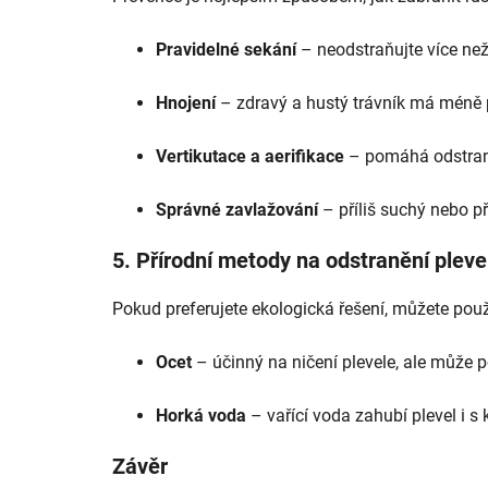
Pravidelné sekání
– neodstraňujte více než 1
Hnojení
– zdravý a hustý trávník má méně p
Vertikutace a aerifikace
– pomáhá odstrani
Správné zavlažování
– příliš suchý nebo p
5. Přírodní metody na odstranění pleve
Pokud preferujete ekologická řešení, můžete použ
Ocet
– účinný na ničení plevele, ale může po
Horká voda
– vařící voda zahubí plevel i s 
Závěr