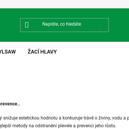
NYLSAW
ŽACÍ HLAVY
prevence..
 snižuje estetickou hodnotu a konkuruje trávě o živiny, vodu a pr
ejlepší metody na odstranění plevele a prevenci jeho růstu.