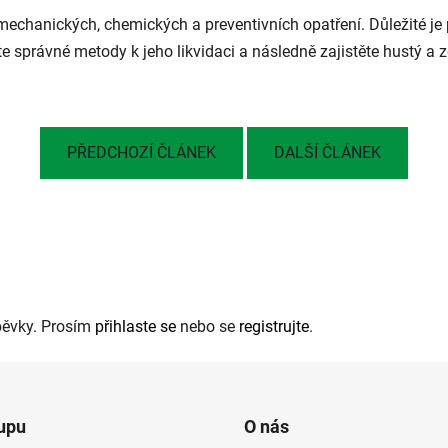
echanických, chemických a preventivních opatření. Důležité je p
jte správné metody k jeho likvidaci a následně zajistěte hustý a z
PŘEDCHOZÍ ČLÁNEK
DALŠÍ ČLÁNEK
pěvky. Prosím
přihlaste se
nebo se
registrujte
.
upu
O nás