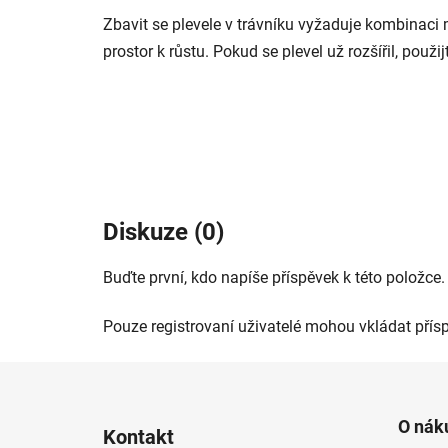
Zbavit se plevele v trávníku vyžaduje kombinaci m
prostor k růstu. Pokud se plevel už rozšířil, použi
Diskuze (0)
Buďte první, kdo napíše příspěvek k této položce.
Pouze registrovaní uživatelé mohou vkládat přís
Z
á
O nák
Kontakt