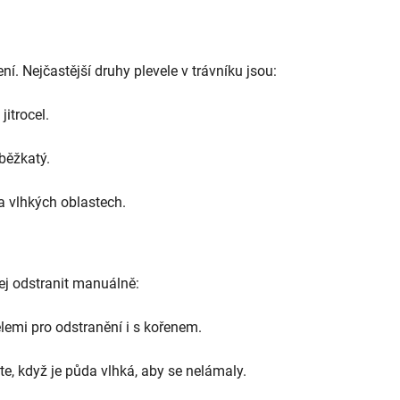
í. Nejčastější druhy plevele v trávníku jsou:
jitrocel.
běžkatý.
a vlhkých oblastech.
jej odstranit manuálně:
emi pro odstranění i s kořenem.
te, když je půda vlhká, aby se nelámaly.