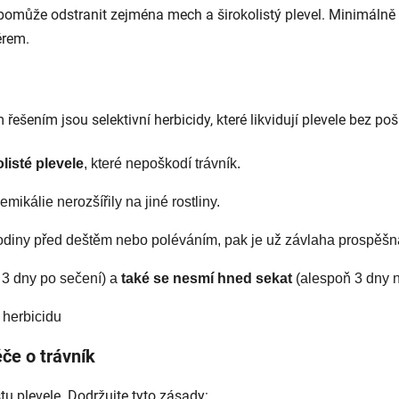
ý pomůže odstranit zejména mech a širokolistý plevel. Minimálně
érem.
 řešením jsou selektivní herbicidy, které likvidují plevele bez poš
listé plevele
, které nepoškodí trávník.
emikálie nerozšířily na jiné rostliny.
odiny před deštěm nebo poléváním, pak je už závlaha prospěšn
 3 dny po sečení) a 
také se nesmí hned sekat
 (alespoň 3 dny 
 herbicidu
če o trávník
tu plevele. Dodržujte tyto zásady: