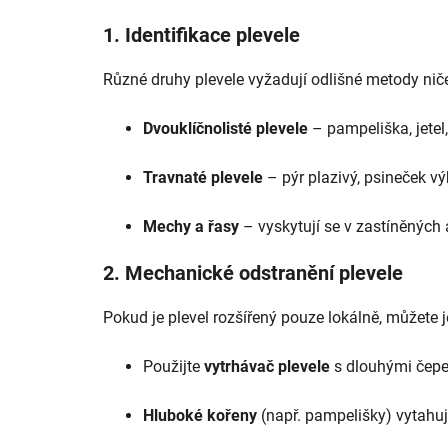
1. Identifikace plevele
Různé druhy plevele vyžadují odlišné metody ničen
Dvouklíčnolisté plevele
– pampeliška, jetel, 
Travnaté plevele
– pýr plazivý, psineček vý
Mechy a řasy
– vyskytují se v zastíněných 
2. Mechanické odstranění plevele
Pokud je plevel rozšířený pouze lokálně, můžete 
Použijte
vytrhávač plevele
s dlouhými čepel
Hluboké kořeny
(např. pampelišky) vytahuj