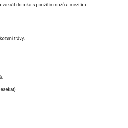
 dvakrát do roka s použitím nožů a mezitím
kození trávy.
á.
nesekat)